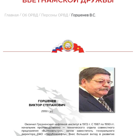
ВЬЕТНАМСКОЙ ДРУЖБЫ
/
/
/
Главная
Об ОРВД
Персоны ОРВД
Горшенев В.С.