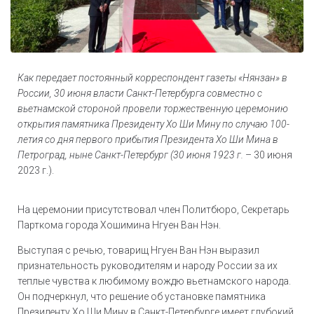
Как передает постоянный корреспондент газеты «Нянзан» в
России, 30 июня власти Санкт-Петербурга совместно с
вьетнамской стороной провели торжественную церемонию
открытия памятника Президенту Хо Ши Мину по случаю 100-
летия со дня первого прибытия Президента Хо Ши Мина в
Петроград, ныне Санкт-Петербург (30 июня 1923 г.
– 30 июня
2023 г.).
На церемонии присутствовал член Политбюро, Секретарь
Парткома города Хошимина Нгуен Ван Нэн.
Выступая с речью, товарищ Нгуен Ван Нэн выразил
признательность руководителям и народу России за их
теплые чувства к любимому вождю вьетнамского народа.
Он подчеркнул, что решение об установке памятника
Президенту Хо Ши Мину в Санкт-Петербурге имеет глубокий