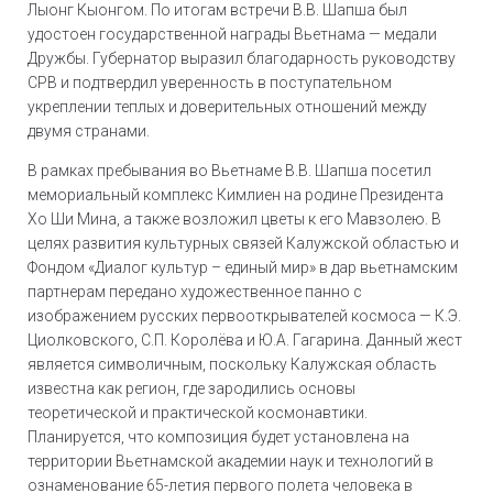
Лыонг Кыонгом. По итогам встречи В.В. Шапша был
удостоен государственной награды Вьетнама — медали
Дружбы. Губернатор выразил благодарность руководству
СРВ и подтвердил уверенность в поступательном
укреплении теплых и доверительных отношений между
двумя странами.
В рамках пребывания во Вьетнаме В.В. Шапша посетил
мемориальный комплекс Кимлиен на родине Президента
Хо Ши Мина, а также возложил цветы к его Мавзолею. В
целях развития культурных связей Калужской областью и
Фондом «Диалог культур – единый мир» в дар вьетнамским
партнерам передано художественное панно с
изображением русских первооткрывателей космоса — К.Э.
Циолковского, С.П. Королёва и Ю.А. Гагарина. Данный жест
является символичным, поскольку Калужская область
известна как регион, где зародились основы
теоретической и практической космонавтики.
Планируется, что композиция будет установлена на
территории Вьетнамской академии наук и технологий в
ознаменование 65-летия первого полета человека в